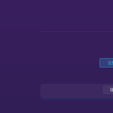
跳转到内容
杏悦 - 会员平台中心 | 登录综合游戏注册
首页
我们是谁
集团新闻
项目开发
联系方式